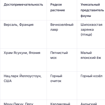
Достопримечательность
Редкое
Уникальный
растение
представитель
фауны
Версаль, Франция
Вечнозелёный
Шилохвостая
лавр
зарянка
(птица)
Храм Ясукуни, Япония
Пятнистый
Малый
мох
японский ёж
Нац.парк Йеллоустоун,
Горный
Горный козёл
США
очиток
Мачу-Пикчу, Перу
Карликовый
Андыский