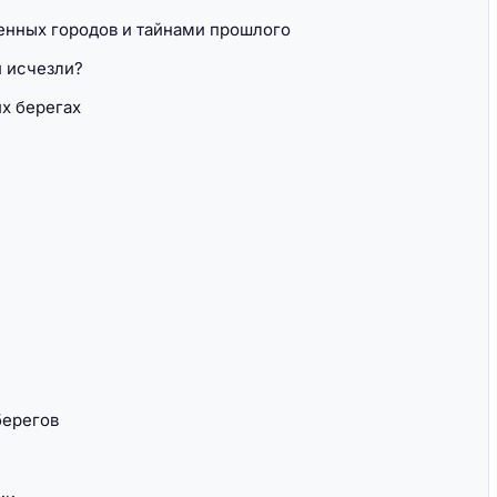
енных городов и тайнами прошлого
и исчезли?
х берегах
берегов