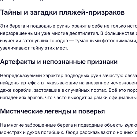
Тайны и загадки пляжей-призраков
Эти берега и подводные руины хранят в себе не только ист
неразрешенными уже многие десятилетия. В большинстве с
изучении затонувших городов — туманными фотоснимками
увеличивают тайну этих мест.
Артефакты и непознанные признаки
Непредсказуемый характер подводных руин зачастую связа
найдены артефакты, указывающие на внезапное исчезновен
даже корабли, застрявшие в случайных портах. Всё это пор
нападениях врагов, что часто выходит за рамки официальны
Мистические легенды и поверья
На многие заброшенные берега и подводные объекты קשаются мистические легенды и поверья о призраках, морских
монстрах и духов погибших. Люди рассказывают о ночных си