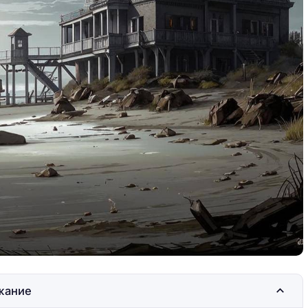
вие по
Марокко: путешествие по
Сахаре на джипах
жание