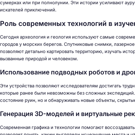
сумерках или при полнолунии. Эти истории усиливают ауру
искателей приключений.
Роль современных технологий в изуче
Сегодня археология и геология используют самые совреме
городов у морских берегов. Спутниковые снимки, лазерно
позволяют детально картировать территорию, изучать исто
вызванные природой и человеком.
Использование подводных роботов и дро
Эти устройства позволяют исследователям достигать трудн
которые ранее были невозможны без сложных экспедиций.
состояние руин, но и обнаруживать новые объекты, скрыты
Генерация 3D-моделей и виртуальные ре
Современная графика и технологии помогают воссоздавать 
позволяет понять, каким выглядели исчезнувшие места и чт