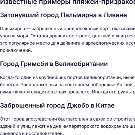
Известные примеры пляжей-призрако
й
т
Затонувший город Пальмирна в Ливане
и
:
Пальмирна — заброшенный средневековый порт, оказавший
уровня моря. Остатки древних построек, церквей и улиц в
это популярное место для дайвинга и археологических ис
приключений.
Город Гримсби в Великобритании
Когда-то один из крупнейших портов Великобритании, ныне
берегов. Расположенный на восточном побережье Англии, 
памятниках и свидетельствах прошлого. Иногда его руины 
Заброшенный город Джобо в Китае
Этот город впоследствии был затоплен в связи со строите
зданий и улиц лежат на дне императорского водохранилищ
дайверов и исследователей.