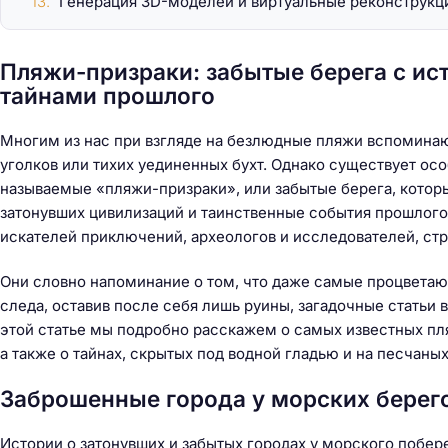
Генерация 3D-моделей и виртуальные реконструкц
Пляжи-призраки: забытые берега с ис
тайнами прошлого
Многим из нас при взгляде на безлюдные пляжи вспомина
уголков или тихих уединенных бухт. Однако существует осо
называемые «пляжи-призраки», или забытые берега, которы
затонувших цивилизаций и таинственные события прошлого
искателей приключений, археологов и исследователей, ст
Они словно напоминание о том, что даже самые процветаю
следа, оставив после себя лишь руины, загадочные статьи 
этой статье мы подробно расскажем о самых известных пля
а также о тайнах, скрытых под водной гладью и на песчаных
Заброшенные города у морских берего
Истории о затонувших и забытых городах у морского побер