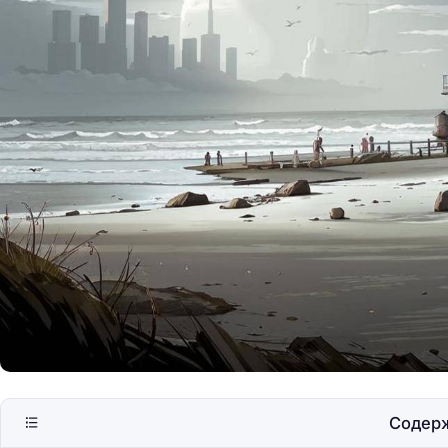
Марокко: путешест
Сахаре на джипах
Содер