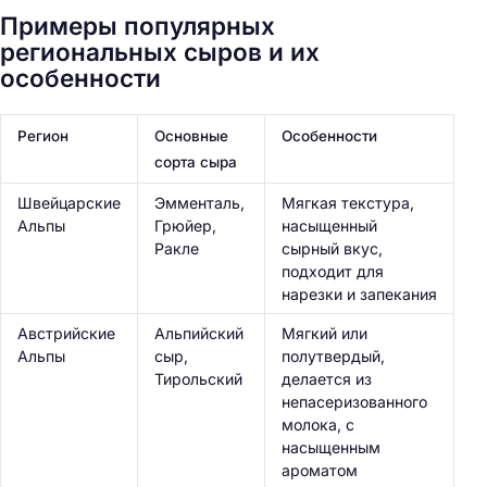
Примеры популярных
й
региональных сыров и их
т
особенности
и
:
Регион
Основные
Особенности
сорта сыра
Швейцарские
Эмменталь,
Мягкая текстура,
Альпы
Грюйер,
насыщенный
Ракле
сырный вкус,
подходит для
нарезки и запекания
Австрийские
Альпийский
Мягкий или
Альпы
сыр,
полутвердый,
Тирольский
делается из
непасеризованного
молока, с
насыщенным
ароматом