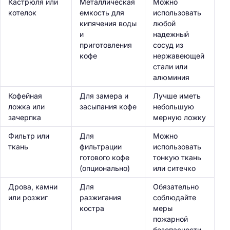
Кастрюля или
Металлическая
Можно
котелок
емкость для
использовать
кипячения воды
любой
и
надежный
приготовления
сосуд из
кофе
нержавеющей
стали или
алюминия
Кофейная
Для замера и
Лучше иметь
ложка или
засыпания кофе
небольшую
зачерпка
мерную ложку
Фильтр или
Для
Можно
ткань
фильтрации
использовать
готового кофе
тонкую ткань
(опционально)
или ситечко
Дрова, камни
Для
Обязательно
или розжиг
разжигания
соблюдайте
костра
меры
пожарной
безопасности