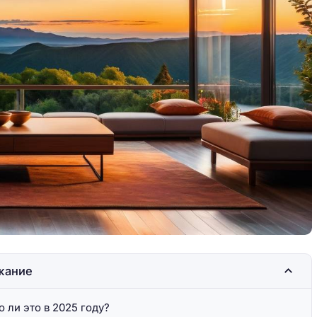
торых стоит
Замки Европы, в которых стоит
побывать
жание
 ли это в 2025 году?