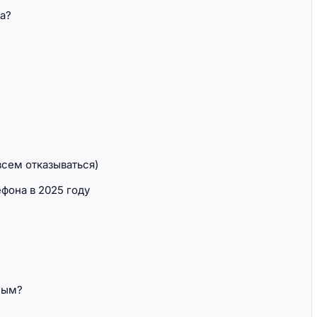
а?
всем отказываться)
фона в 2025 году
ным?