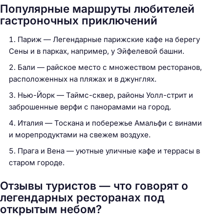
Популярные маршруты любителей
гастроночных приключений
Париж — Легендарные парижские кафе на берегу
Сены и в парках, например, у Эйфелевой башни.
Бали — райское место с множеством ресторанов,
расположенных на пляжах и в джунглях.
Нью-Йорк — Таймс-сквер, районы Уолл-стрит и
заброшенные верфи с панорамами на город.
Италия — Тоскана и побережье Амальфи с винами
и морепродуктами на свежем воздухе.
Прага и Вена — уютные уличные кафе и террасы в
старом городе.
Н
а
Отзывы туристов — что говорят о
й
легендарных ресторанах под
т
открытым небом?
и