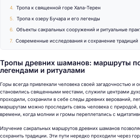
Тропа к священной горе Хала-Терен
Тропа к озеру Бучара и его легенды
Как арендовать жи
Объекты сакральных сооружений и ритуальные прак
помесячно
Современные исследования и сохранение традиций
Тропы древних шаманов: маршруты п
легендами и ритуалами
Горы всегда привлекали человека своей загадочностью и 
становились священными местами, служили центрами духов
проходили, сохранили в себе следы древних верований, л
маршрутам можно проследить связь человека с природой, п
времени, когда молнии и громы переплетались с мдитатив
Изучение сакральных маршрутов древних шаманов позволяет
сохранить традиции. Эти пути нередко проходили через го