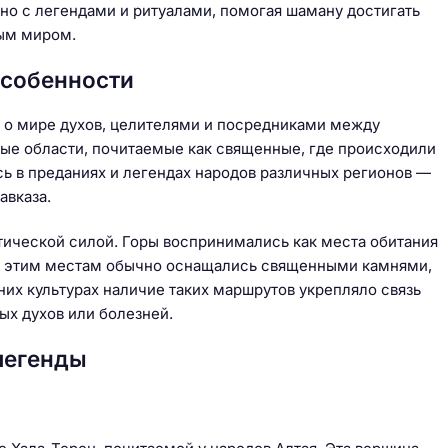
но с легендами и ритуалами, помогая шаману достигать
ным миром.
особенности
 о мире духов, целителями и посредниками между
ные области, почитаемые как священные, где происходили
 в преданиях и легендах народов различных регионов —
авказа.
тической силой. Горы воспринимались как места обитания
по этим местам обычно оснащались священными камнями,
их культурах наличие таких маршрутов укрепляло связь
ых духов или болезней.
легенды