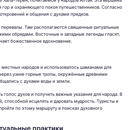
е Хала-Терен, почитаемой у народов Алтая. Эта вершина
я гор и охраняющего покоя путешественников. Согласно
откровений и общения с духами предков.
ые перевалы. Там располагаются священные ритуальные
кими обрядами. Восточные и западные легенды гласят,
учает божественное вдохновение.
ля местных народов и использовалось шаманами для
 через узкие горные тропы, окружённые древними
бщались с духами воды и земли.
ь голос духов и получить важные указания для народа. В
й, способной исцелять и даровать мудрость. Туристы и
пройти по этому маршруту в поисках духовного
туальные практики