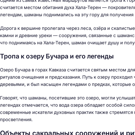
Одним из самых известных маршрутов является тропа к гор
считается местом обитания духа Хала-Терен — покровител
легендам, шаманы поднимались на эту гору для получения 
Дорога к вершине пролегала через леса, озёра и скалист
камни и древние уреки — сооружения, связанные с шаманс
что поднимаясь на Хала-Терен, шаман очищает душу и пол
Тропа к озеру Бучара и его легенды
Озеро Бучара в горах Кавказа считается святым местом д
ритуалов очищения и предсказания. Путь к озеру проходил
деревьями, и был насыщен легендами о предках, которые о
Говорят, что шаманы, посетившие это озеро, могли услышат
легендах отмечается, что вода озера обладает особой сило
современные искатели духовных практик также стремятся 
просветления.
Объекты сакральных сооружений и ри