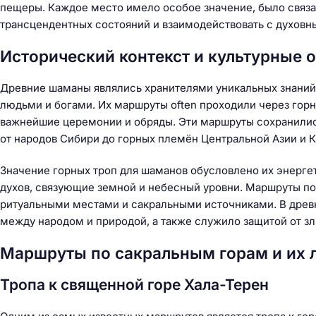
пещеры. Каждое место имело особое значение, было связа
трансцендентных состояний и взаимодействовать с духов
Исторический контекст и культурные 
Древние шаманы являлись хранителями уникальных знаний
людьми и богами. Их маршруты often проходили через гор
важнейшие церемонии и обряды. Эти маршруты сохранились
от народов Сибири до горных племён Центральной Азии и К
Значение горных троп для шаманов обусловлено их энерге
духов, связующие земной и небесный уровни. Маршруты 
ритуальными местами и сакральными источниками. В древн
между народом и природой, а также служило защитой от зл
Маршруты по сакральным горам и их 
Тропа к священной горе Хала-Терен