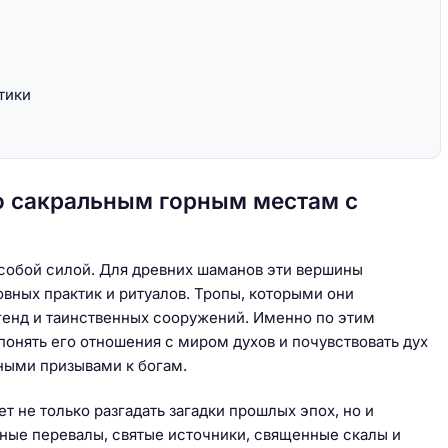
льё
Как арендовать жильё
тики
помесячно
о сакральным горным местам с
особой силой. Для древних шаманов эти вершины
ных практик и ритуалов. Тропы, которыми они
егенд и таинственных сооружений. Именно по этим
онять его отношения с миром духов и почувствовать дух
ными призывами к богам.
 не только разгадать загадки прошлых эпох, но и
рные перевалы, святые источники, священные скалы и