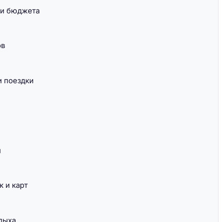
 и бюджета
ов
и поездки
и
 и карт
дыха