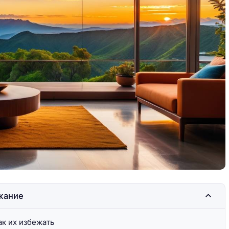
лнца,
Кипр: сочетание солнца,
пляжей и истории
жание
к их избежать