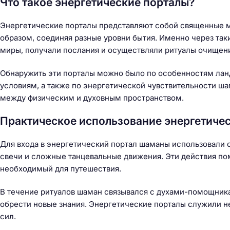
Что такое энергетические порталы?
й
т
Энергетические порталы представляют собой священные ме
и
образом, соединяя разные уровни бытия. Именно через та
:
миры, получали послания и осуществляли ритуалы очищен
Обнаружить эти порталы можно было по особенностям ла
условиям, а также по энергетической чувствительности 
между физическим и духовным пространством.
Практическое использование энергетиче
Для входа в энергетический портал шаманы использовали 
свечи и сложные танцевальные движения. Эти действия пом
необходимый для путешествия.
В течение ритуалов шаман связывался с духами-помощника
обрести новые знания. Энергетические порталы служили не
сил.