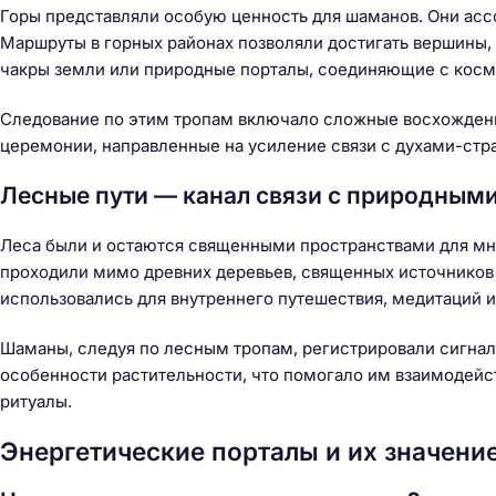
Горы представляли особую ценность для шаманов. Они асс
Маршруты в горных районах позволяли достигать вершины,
чакры земли или природные порталы, соединяющие с кос
Следование по этим тропам включало сложные восхождени
церемонии, направленные на усиление связи с духами-стр
Лесные пути — канал связи с природным
Леса были и остаются священными пространствами для мн
проходили мимо древних деревьев, священных источников 
использовались для внутреннего путешествия, медитаций и
Шаманы, следуя по лесным тропам, регистрировали сигналы
особенности растительности, что помогало им взаимодейс
ритуалы.
Энергетические порталы и их значени
Н
а