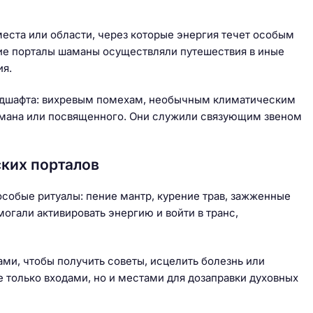
ста или области, через которые энергия течет особым
кие порталы шаманы осуществляли путешествия в иные
ия.
ндшафта: вихревым помехам, необычным климатическим
шамана или посвященного. Они служили связующим звеном
ских порталов
особые ритуалы: пение мантр, курение трав, зажженные
огали активировать энергию и войти в транс,
ми, чтобы получить советы, исцелить болезнь или
 только входами, но и местами для дозаправки духовных