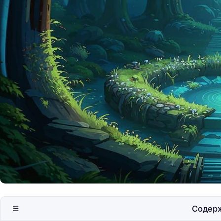
Где остановиться н
кемпинге
Содер