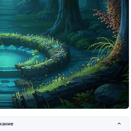
а ночёвку в
Где остановиться на ночёвку в
кемпинге
жание