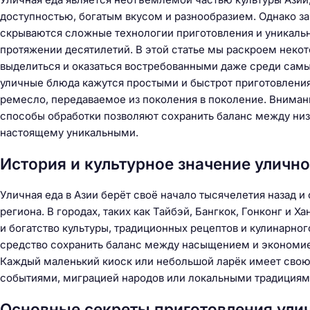
доступностью, богатым вкусом и разнообразием. Однако з
скрываются сложные технологии приготовления и уникаль
протяжении десятилетий. В этой статье мы раскроем неко
выделиться и оказаться востребованными даже среди самы
уличные блюда кажутся простыми и быстрот приготовления,
ремесло, передаваемое из поколения в поколение. Внима
способы обработки позволяют сохранить баланс между низ
настоящему уникальными.
История и культурное значение улично
Уличная еда в Азии берёт своё начало тысячелетия назад 
региона. В городах, таких как Тайбэй, Бангкок, Гонконг и Х
и богатство культуры, традиционных рецептов и кулинарног
средство сохранить баланс между насыщением и экономией
Каждый маленький киоск или небольшой ларёк имеет свою 
событиями, миграцией народов или локальными традициям
Основные секреты приготовления ули