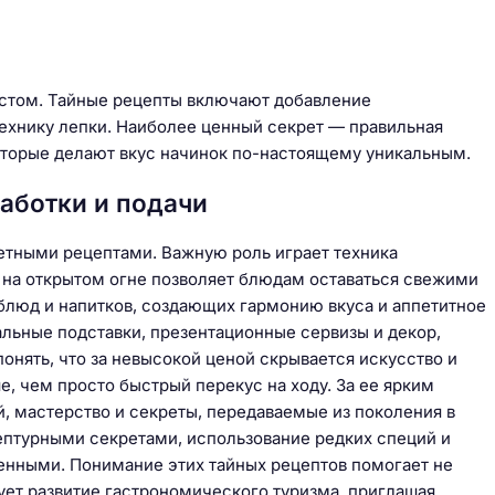
естом. Тайные рецепты включают добавление
технику лепки. Наиболее ценный секрет — правильная
которые делают вкус начинок по-настоящему уникальным.
аботки и подачи
етными рецептами. Важную роль играет техника
 на открытом огне позволяет блюдам оставаться свежими
блюд и напитков, создающих гармонию вкуса и аппетитное
льные подставки, презентационные сервизы и декор,
онять, что за невысокой ценой скрывается искусство и
ше, чем просто быстрый перекус на ходу. За ее ярким
, мастерство и секреты, передаваемые из поколения в
птурными секретами, использование редких специй и
енными. Понимание этих тайных рецептов помогает не
рует развитие гастрономического туризма, приглашая