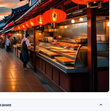
 жилье без
Как сэкономить на жилье без
потери комфорта
жание