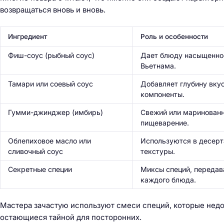
й
возвращаться вновь и вновь.
т
и
Ингредиент
Роль и особенности
:
Фиш-соус (рыбный соус)
Дает блюду насыщеннос
Вьетнама.
Тамари или соевый соус
Добавляет глубину вкус
компоненты.
Гумми-джинджер (имбирь)
Свежий или маринованн
пищеварение.
Облепиховое масло или
Используются в десерт
сливочный соус
текстуры.
Секретные специи
Миксы специй, передав
каждого блюда.
Мастера зачастую используют смеси специй, которые недо
остающиеся тайной для посторонних.