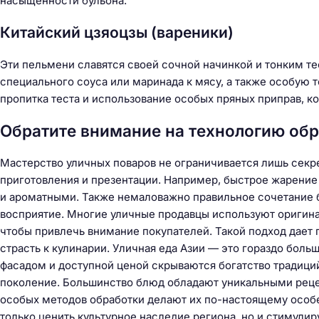
насыщенности бульона.
Китайский цзяоцзы (вареники)
Эти пельмени славятся своей сочной начинкой и тонким т
специального соуса или маринада к мясу, а также особую 
пропитка теста и использование особых пряных приправ, 
Обратите внимание на технологию обр
Мастерство уличных поваров не ограничивается лишь секр
приготовления и презентации. Например, быстрое жарение
и ароматными. Также немаловажно правильное сочетание 
восприятие. Многие уличные продавцы используют оригина
чтобы привлечь внимание покупателей. Такой подход дает п
страсть к кулинарии. Уличная еда Азии — это гораздо боль
фасадом и доступной ценой скрываются богатство традиций
поколение. Большинство блюд обладают уникальными реце
особых методов обработки делают их по-настоящему особ
только ценить культурное наследие региона, но и стимули