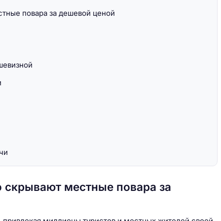
стные повара за дешевой ценой
шевизной
и
чи
о скрывают местные повара за
, привлекая миллионы туристов и местных жителей своей