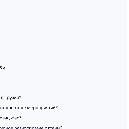
ьбы
в Грузии?
планирование мероприятий?
 свадьбах?
турное разнообразие страны?