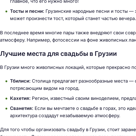
главное, что его нужно много!
й
т
Тосты и песни:
Грузинские народные песни и тосты — э
и
может произнести тост, который станет частью вечера.
:
В последнее время многие пары также внедряют свои совр
атмосферу. Например, фотосессии на фоне живописных лан
Лучшие места для свадьбы в Грузии
В Грузии много живописных локаций, которые прекрасно по
Тбилиси:
Столица предлагает разнообразные места — 
потрясающим видом на город.
Кахетия:
Регион, известный своим виноделием, предл
Сванетия:
Если вы мечтаете о свадьбе в горах, это ид
архитектура создадут незабываемую атмосферу.
Для того чтобы организовать свадьбу в Грузии, стоит зара