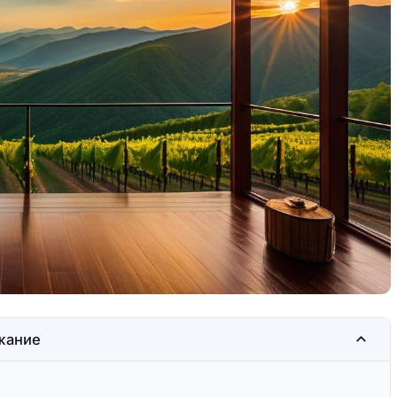
лнца,
Кипр: сочетание солнца,
пляжей и истории
жание