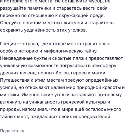
и историю этого места. Не оставляйте мусор, не
разрушайте памятники и стараетесь вести себя
бережно по отношению к окружающей среде.
Следуйте советам местных жителей и старайтесь
сохранять уединённость этих уголков.
Греция — страна, где каждое место хранит свою
особую историю и мифологическую тайну.
Неизведанные бухты и скрытые пляжи предоставляют
уникальную возможность погрузиться в атмосферу
древних легенд, полных богов, героев и магии.
Путешествия к этим местам требуют определённых
усилий, но открывают целый мир природной красоты и
мистики. Именно такие уголки заставляют по-новому
взглянуть на уникальность греческой культуры и
Н
природы, напоминая, что в мире ещё осталось много
а
тайных мест, ожидающих своих исследователей.
й
т
Поделиться
и