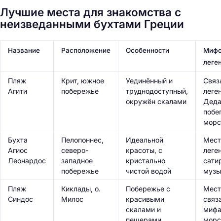
Лучшие места для знакомства с
неизведанными бухтами Греции
Название
Расположение
Особенности
Мифо
леге
Пляж
Крит, южное
Уединённый и
Связ
Агити
побережье
труднодоступный,
леге
окружён скалами
Деда
побе
морс
Бухта
Пелопоннес,
Идеальной
Место
Агиос
северо-
красоты, с
леге
Леонардос
западное
кристально
сати
побережье
чистой водой
музы
Пляж
Киклады, о.
Побережье с
Мест
Синдос
Милос
красивыми
связ
скалами и
мифа
пещерами
морс