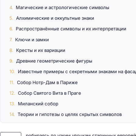
Магические и астрологические символы
Алхимические и оккультные знаки
Как сэкономить на
Распространённые символы и их интерпретации
потери комфорта
Ключи и замки
Кресты и их вариации
Древние геометрические фигуры
Известные примеры с секретными знаками на фаса
Собор Нотр-Дам в Париже
Собор Святого Вита в Праге
Миланский собор
Теории и гипотезы о целях скрытых символов
робираясь по узким улочкам старинных европей