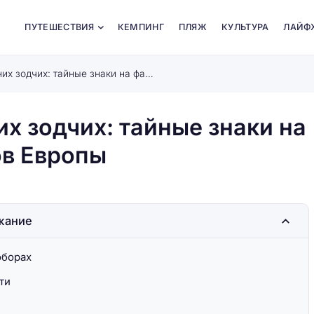
ПУТЕШЕСТВИЯ
КЕМПИНГ
ПЛЯЖ
КУЛЬТУРА
ЛАЙФ
Секретные символы древних зодчих: тайные знаки на фасадах старинных соборов Европы
х зодчих: тайные знаки на
ов Европы
жание
оборах
ти