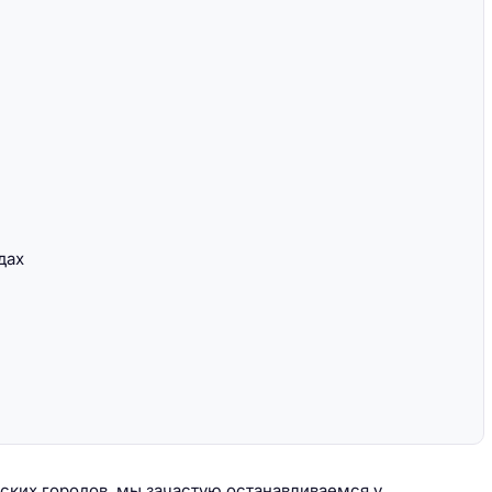
 жилье без
Как сэкономить на жилье без
потери комфорта
дах
ских городов, мы зачастую останавливаемся у