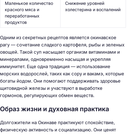
Маленькое количество
Снижение уровней
красного мяса и
холестерина и воспалений
переработанных
продуктов
Одним из секретных рецептов является окинавское
рагу — сочетание сладкого картофеля, рыбы и зеленых
овощей. Такой суп насыщает организм витаминами и
минералами, одновременно насыщая и укрепляя
иммунитет. Еще одна традиция — использование
морских водорослей, таких как сору и вакамэ, которые
богаты йодом. Они помогают поддерживать здоровье
щитовидной железы и участвуют в выработке
Н
гормонов, регулирующих обмен веществ.
а
Образ жизни и духовная практика
й
т
Долгожители на Окинаве практикуют спокойствие,
и
физическую активность и социализацию. Они ценят
: