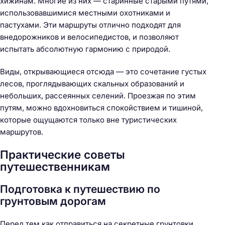
хижинам. Многие из них — старинные старыми путями,
использовавшимися местными охотниками и
пастухами. Эти маршруты отлично подходят для
внедорожников и велосипедистов, и позволяют
испытать абсолютную гармонию с природой.
Виды, открывающиеся отсюда — это сочетание густых
лесов, проглядывающих скальных образований и
небольших, рассеянных селений. Проезжая по этим
путям, можно вдохновиться спокойствием и тишиной,
которые ощущаются только вне туристических
маршрутов.
Практические советы
путешественникам
Н
Подготовка к путешествию по
а
грунтовым дорогам
й
т
Перед тем как отправиться на секретные грунтовки,