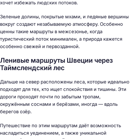
хочет избежать людских потоков.
Н
а
Зеленые долины, покрытые мхами, и ледяные вершины
й
вокруг создают незабываемую атмосферу. Особенно
т
ценны такие маршруты в межсезонье, когда
и
туристический поток минимален, а природа кажется
:
особенно свежей и первозданной.
Ленивые маршруты Швеции через
Таймслендский лес
Дальше на север расположены леса, которые идеально
подходят для тех, кто ищет спокойствия и тишины. Эти
дороги проходят почти по забытым тропам,
окружённым соснами и берёзами, иногда — вдоль
берегов озёр.
Путешествие по этим маршрутам даёт возможность
насладиться уединением, а также уникальной