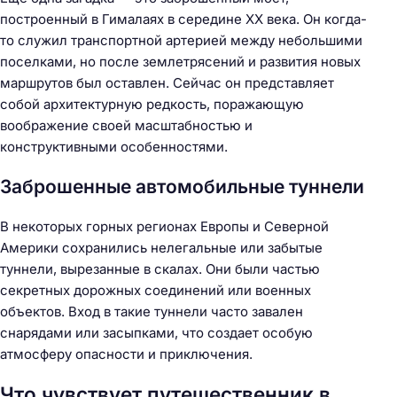
построенный в Гималаях в середине XX века. Он когда-
то служил транспортной артерией между небольшими
поселками, но после землетрясений и развития новых
маршрутов был оставлен. Сейчас он представляет
собой архитектурную редкость, поражающую
воображение своей масштабностью и
конструктивными особенностями.
Н
а
Заброшенные автомобильные туннели
й
т
В некоторых горных регионах Европы и Северной
и
Америки сохранились нелегальные или забытые
:
туннели, вырезанные в скалах. Они были частью
секретных дорожных соединений или военных
объектов. Вход в такие туннели часто завален
снарядами или засыпками, что создает особую
атмосферу опасности и приключения.
Что чувствует путешественник в