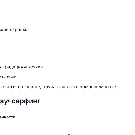
воей страны.
к традициям хозяев.
тзывами.
ть что-то вкусное, поучаствовать в домашнем уюте.
каучсерфинг
енности