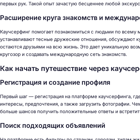
первых рук. Такой опыт зачастую бесценнее любой экскурс
Расширение круга знакомств и междунар
Каучсерфинг помогает познакомиться с людьми по всему ми
устанавливают тесные дружеские отношения, обсуждают к
остаются друзьями на всю жизнь. Это дает уникальную воз
кругозор и создавать международную сеть знакомств.
Как начать путешествие через каучсе
Регистрация и создание профиля
Первый шаг — регистрация на платформе каучсерфинга, где
интересы, предпочтения, а также загрузить фотографии. Ч
больше шансов получить положительные ответы и встретит
Поиск подходящих объявлений
Н
а
На платформе есть фильтры по странам, городам, типам жи