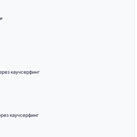
и
льё
Как арендовать жильё
помесячно
ерез каучсерфинг
ерез каучсерфинг