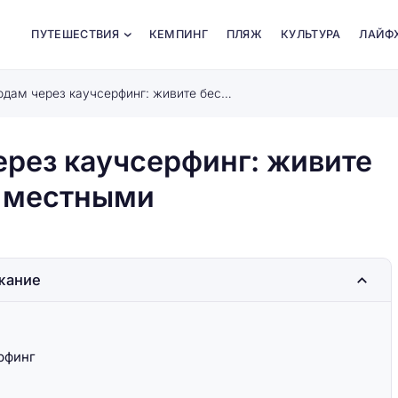
ПУТЕШЕСТВИЯ
КЕМПИНГ
ПЛЯЖ
КУЛЬТУРА
ЛАЙФ
Путешествие по городам через каучсерфинг: живите бесплатно и знакомьтесь с местными
ерез каучсерфинг: живите
с местными
жание
рфинг