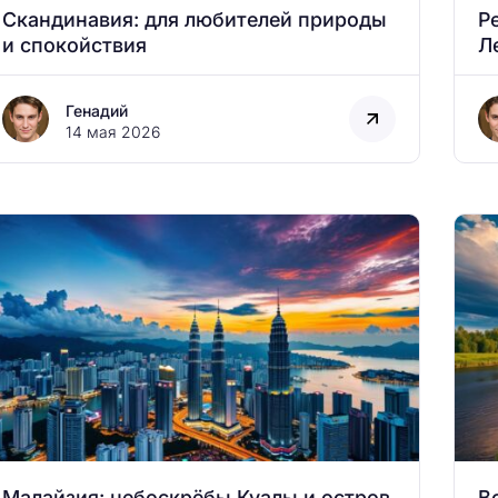
Скандинавия: для любителей природы
Р
и спокойствия
Л
Генадий
14 мая 2026
Малайзия: небоскрёбы Куалы и остров
В