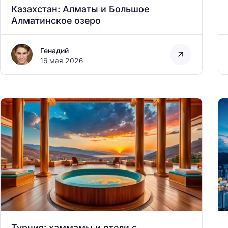
Казахстан: Алматы и Большое
Алматинское озеро
Генадий
16 мая 2026
Н
а
й
т
и
:
Турция: хаммамы и отели с