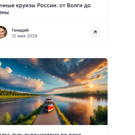
ечные круизы России: от Волги до
ены
Генадий
12 мая 2026
олга-тур: путешествие по реке