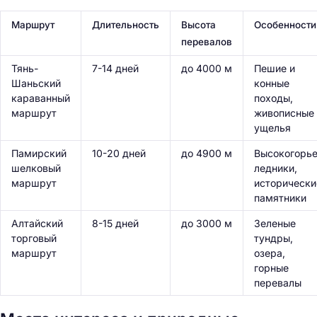
Маршрут
Длительность
Высота
Особенности
перевалов
Тянь-
7-14 дней
до 4000 м
Пешие и
Шаньский
конные
караванный
походы,
маршрут
живописные
ущелья
Памирский
10-20 дней
до 4900 м
Высокогорье
шелковый
ледники,
маршрут
исторически
Н
памятники
а
й
Алтайский
8-15 дней
до 3000 м
Зеленые
торговый
тундры,
т
маршрут
озера,
и
горные
:
перевалы