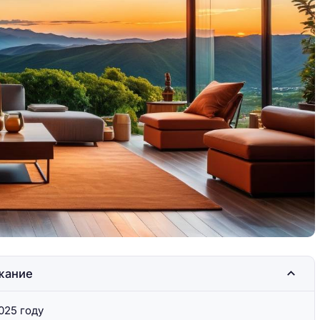
вь под
Барселона — любовь под
и
солнцем Каталонии
жание
025 году