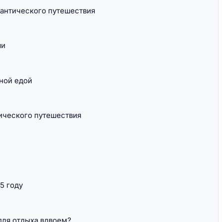
антического путешествия
ши
сной едой
тического путешествия
5 году
ля отдыха вдвоем?