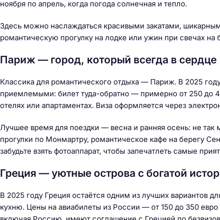
й
ноября по апрель, когда погода солнечная и тепло.
т
Здесь можно наслаждаться красивыми закатами, шикарным
и
романтическую прогулку на лодке или ужин при свечах на б
:
Париж — город, который всегда в сердце
Классика для романтического отдыха — Париж. В 2025 году
приемлемыми: билет туда-обратно — примерно от 250 до 40
отелях или апартаментах. Виза оформляется через электрон
Лучшее время для поездки — весна и ранняя осень: не так 
прогулки по Монмартру, романтическое кафе на берегу Се
забудьте взять фотоаппарат, чтобы запечатлеть самые при
Греция — уютные острова с богатой истор
В 2025 году Греция остаётся одним из лучших вариантов д
кухню. Цены на авиабилеты из России — от 150 до 350 евро 
включая Россию, имеют соглашение с Грецией по безвизов