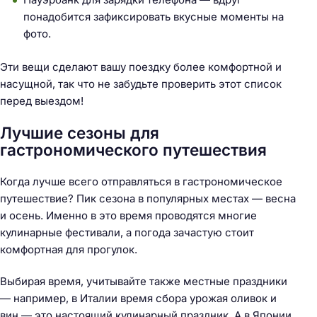
понадобится зафиксировать вкусные моменты на
фото.
Эти вещи сделают вашу поездку более комфортной и
насущной, так что не забудьте проверить этот список
перед выездом!
Лучшие сезоны для
гастрономического путешествия
Когда лучше всего отправляться в гастрономическое
путешествие? Пик сезона в популярных местах — весна
и осень. Именно в это время проводятся многие
кулинарные фестивали, а погода зачастую стоит
Н
комфортная для прогулок.
а
й
Выбирая время, учитывайте также местные праздники
т
— например, в Италии время сбора урожая оливок и
и
вин — это настоящий кулинарный праздник. А в Японии