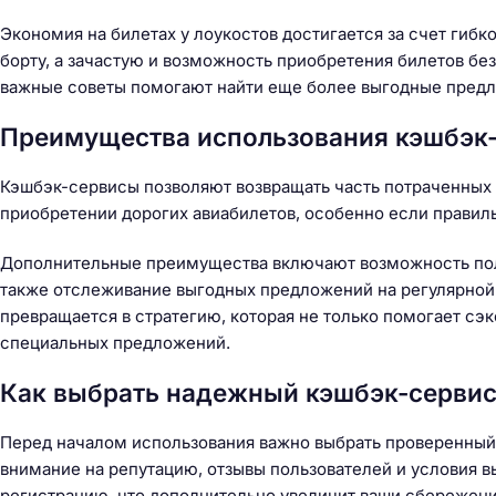
Экономия на билетах у лоукостов достигается за счет гиб
борту, а зачастую и возможность приобретения билетов б
важные советы помогают найти еще более выгодные предл
Преимущества использования кэшбэк-
Кэшбэк-сервисы позволяют возвращать часть потраченных 
приобретении дорогих авиабилетов, особенно если правил
Дополнительные преимущества включают возможность пол
также отслеживание выгодных предложений на регулярной
превращается в стратегию, которая не только помогает сэ
специальных предложений.
Как выбрать надежный кэшбэк-серви
Перед началом использования важно выбрать проверенный
Н
внимание на репутацию, отзывы пользователей и условия 
а
регистрацию, что дополнительно увеличит ваши сбережени