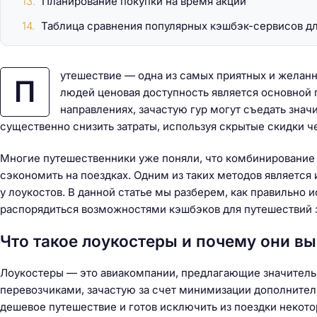
Планирование покупки на время акций
Таблица сравнения популярных кэшбэк-сервисов д
утешествие — одна из самых приятных и желанн
П
людей ценовая доступность является основной 
направлениях, зачастую гур могут съедать знач
существенно снизить затраты, используя скрытые скидки 
Многие путешественники уже поняли, что комбинирование 
сэкономить на поездках. Одним из таких методов является
у лоукостов. В данной статье мы разберем, как правильно и
распорядиться возможностями кэшбэков для путешествий з
Что такое лоукостеры и почему они в
Лоукостеры — это авиакомпании, предлагающие значитель
перевозчиками, зачастую за счет минимизации дополнительн
дешевое путешествие и готов исключить из поездки некот