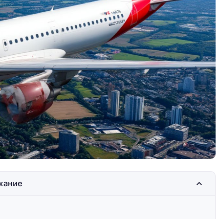
пыт
Жизнь в фургоне: опыт
автокемпинга
жание