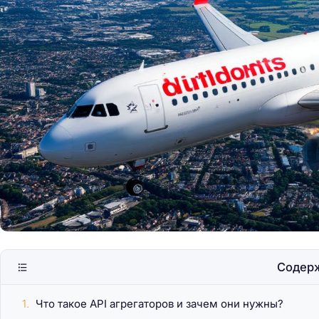
Жизнь в фургоне: о
автокемпинга
Содер
Что такое API агрегаторов и зачем они нужны?