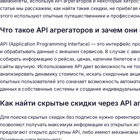
авиабилеты, используя API агрегаторов и некоторые хитрос
статье мы расскажем, как найти такие скидки, не прибегая
этого используют опытные путешественники и профессион
Что такое API агрегаторов и зачем он
API (Application Programming Interface) — это интерфейс 
и обрабатывать данные с внешних сервисов. В случае с ав
собирать информацию о рейсах, ценах, наличии билетов и
сайты вручную. Использование API дает возможность не то
анализировать динамику стоимости, искать скидочные акци
опытных пользователей это означает возможность автомат
данных в собственные системы и создание индивидуальных
Как найти скрытые скидки через API а
Для поиска скрытых скидок без подписок нужно ориентиро
позволяют получать максимум информации из открытых ист
предлагают открыто доступны API, либо имеют механизмы 
Основные шаги включают: