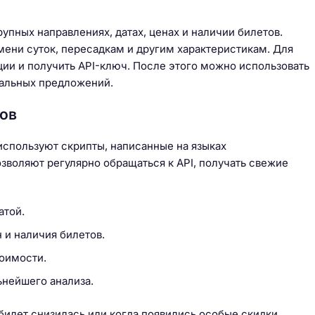
упных направлениях, датах, ценах и наличии билетов.
емени суток, пересадкам и другим характеристикам. Для
ции и получить API-ключ. После этого можно использовать
уальных предложений.
ов
 используют скрипты, написанные на языках
озволяют регулярно обращаться к API, получать свежие
атой.
 и наличия билетов.
тоимости.
ьнейшего анализа.
 билет снизилась или когда появились особые скидки,