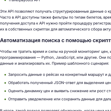
й
т
Эти API позволяют получать структурированные данные о кр
и
Часто в API доступны также фильтры по типам билетов, вр
:
получения доступа к API нужно пройти процедуру регистра
их в собственных скриптах для автоматического сбора акт
Автоматизация поиска с помощью скрипт
Чтобы не тратить время и силы на ручной мониторинг цен,
программирования — Python, JavaScript, или другие. Они п
данные и анализировать их. Пример шаблонного сценария:
Запросить данные о рейсах на конкретный маршрут и д
Обработать полученный JSON-ответ для выделения цен
Оценить динамику цен и выявить снижение или рост с
Отправить уведомление или сохранить данные для дал
В итоге, такой подход позволяет обнаружить, когда цена на