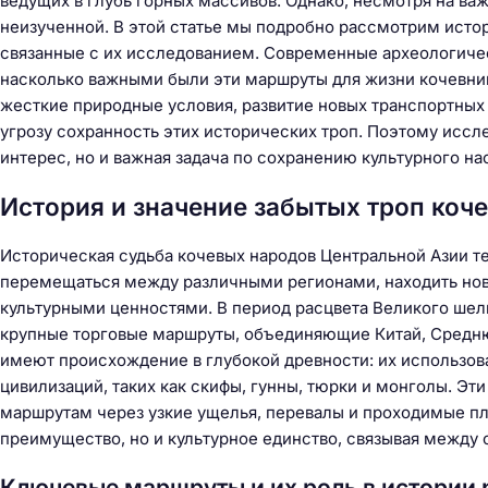
ведущих в глубь горных массивов. Однако, несмотря на важ
неизученной. В этой статье мы подробно рассмотрим исто
связанные с их исследованием. Современные археологичес
насколько важными были эти маршруты для жизни кочевнико
жесткие природные условия, развитие новых транспортных
угрозу сохранность этих исторических троп. Поэтому иссл
интерес, но и важная задача по сохранению культурного на
История и значение забытых троп коч
Историческая судьба кочевых народов Центральной Азии те
перемещаться между различными регионами, находить нов
культурными ценностями. В период расцвета Великого шелк
крупные торговые маршруты, объединяющие Китай, Среднюю
имеют происхождение в глубокой древности: их использова
цивилизаций, таких как скифы, гунны, тюрки и монголы. Эт
маршрутам через узкие ущелья, перевалы и проходимые пл
преимущество, но и культурное единство, связывая между
Ключевые маршруты и их роль в истории 