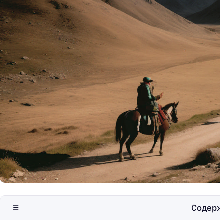
Барселона — любо
солнцем Каталони
Содер