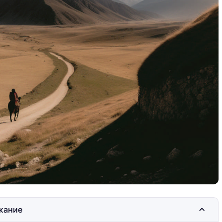
вь под
Барселона — любовь под
и
солнцем Каталонии
жание