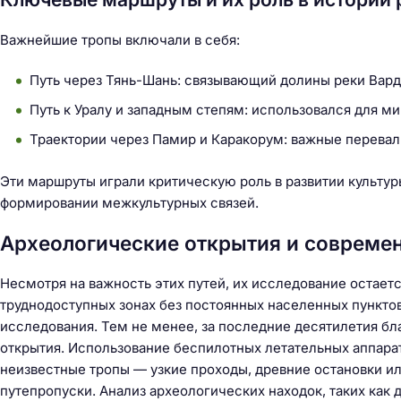
Важнейшие тропы включали в себя:
Путь через Тянь-Шань: связывающий долины реки Вард
Путь к Уралу и западным степям: использовался для м
Траектории через Памир и Каракорум: важные перевал
Эти маршруты играли критическую роль в развитии культуры
формировании межкультурных связей.
Археологические открытия и совреме
Несмотря на важность этих путей, их исследование остает
труднодоступных зонах без постоянных населенных пунктов
исследования. Тем не менее, за последние десятилетия б
открытия. Использование беспилотных летательных аппара
Н
неизвестные тропы — узкие проходы, древние остановки ил
а
путепропуски. Анализ археологических находок, таких как