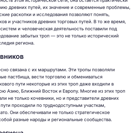
ность этой исторической сети, она остается практически
рию древних путей, их значение и современные проблемы,
кие раскопки и исследования позволяют понять,
в и участников древних торговых путей. В то же время,
 систем и человеческая деятельность поставили под
едование забытых троп — это не только исторический
следия региона.
евников
сно связана с их маршрутами. Эти тропы позволяли
ые пастбища, вести торговлю и обмениваться
ового пути некоторые из этих троп даже входили в
 Азию, Ближний Восток и Европу. Многие из этих троп
ли не только кочевники, но и представители древних
и пути проходили по труднодоступным участкам,
ато. Они обеспечивали не только стратегическое
 собой разные народы и региональные сообщества.
региона