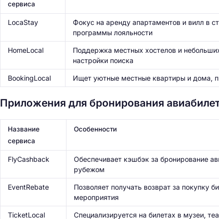
сервиса
LocaStay
Фокус на аренду апартаментов и вилл в с
программы лояльности
HomeLocal
Поддержка местных хостелов и небольших
настройки поиска
BookingLocal
Ищет уютные местные квартиры и дома, 
Приложения для бронирования авиабилет
Название
Особенности
сервиса
FlyCashback
Обеспечивает кэшбэк за бронирование ав
рубежом
EventRebate
Позволяет получать возврат за покупку б
мероприятия
Н
а
TicketLocal
Специализируется на билетах в музеи, те