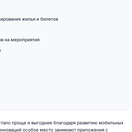
ирования жилья и билетов
вие по
Марокко: путешествие по
Сахаре на джипах
ов на мероприятия
м
тало проще и выгоднее благодаря развитию мобильных
инноваций особое место занимают приложения с