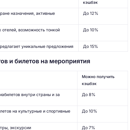
кэшбэк
тране назначения, активные
До 12%
 отелей, возможность тонкой
До 10%
предлагает уникальные предложения
До 15%
ов и билетов на мероприятия
Можно получить
кэшбэк
иабилетов внутри страны и за
До 8%
илетов на культурные и спортивные
До 10%
атры, экскурсии
До 7%