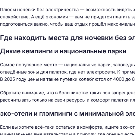
й
т
Плюсы ночёвки без электричества — возможность видеть зв
и
спокойствие. А ещё экономия — вам не придется платить за
:
подготовиться важно, чтобы ваш отдых прошёл максимальн
Где находить места для ночевки без э
Дикие кемпинги и национальные парки
Самое популярное место — национальные парки, заповедни
отведённые зоны для палаток, где нет электросети. К приме
В 2025 году цены на такие путёвки колеблются от 4000 до 8
Обратите внимание, что в большинстве таких зон запрещен
рассчитывать только на свои ресурсы и комфорт палатки и
эко-отели и глэмпинги с минимальной э
Если вы хотите всё-таки остаться в комфорте, ищите эко-
минимальным вмешательством в природу, где обычно есть 