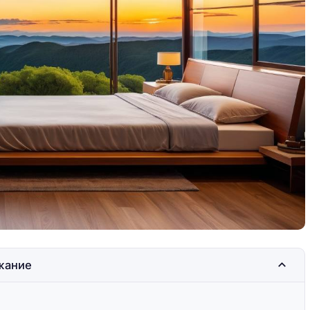
а ночёвку в
Где остановиться на ночёвку в
кемпинге
жание