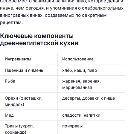
Особое место занимали напитки: пиво, которое делали
иначе, чем сегодня, и упоминания о слабоалкогольных
виноградных винах, создаваемых по секретным
рецептам.
Ключевые компоненты
древнеегипетской кухни
Ингредиенты
Использование
Пшеница и ячмень
хлеб, каши, пиво
Рыба
жареная, вареная,
маринованная
Орехи (фисташки,
десерты, добавки к пище
миндаль)
Мед
сладости, напитки
Травы (укроп,
приправы
кориандр)