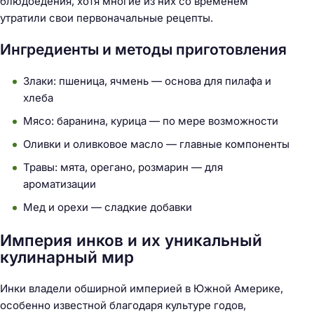
блюдоедения, хотя многие из них со временем
утратили свои первоначальные рецепты.
Ингредиенты и методы приготовления
Злаки: пшеница, ячмень — основа для пилафа и
хлеба
Мясо: баранина, курица — по мере возможности
Оливки и оливковое масло — главные компоненты
Травы: мята, орегано, розмарин — для
ароматизации
Мед и орехи — сладкие добавки
Н
Империя инков и их уникальный
а
кулинарный мир
й
т
Инки владели обширной империей в Южной Америке,
и
особенно известной благодаря культуре годов,
: