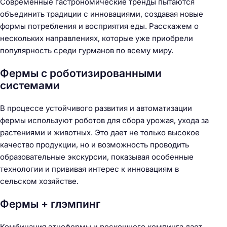
Современные гастрономические тренды пытаются
объединить традиции с инновациями, создавая новые
формы потребления и восприятия еды. Расскажем о
нескольких направлениях, которые уже приобрели
популярность среди гурманов по всему миру.
Фермы с роботизированными
Н
системами
а
й
В процессе устойчивого развития и автоматизации
т
фермы используют роботов для сбора урожая, ухода за
и
растениями и животных. Это дает не только высокое
:
качество продукции, но и возможность проводить
образовательные экскурсии, показывая особенные
технологии и прививая интерес к инновациям в
сельском хозяйстве.
Фермы + глэмпинг
Комбинация этнофермы и роскошного кемпинга дает