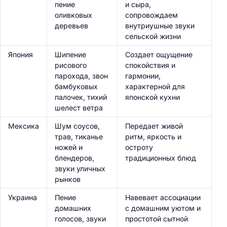
пение
и сыра,
оливковых
сопровождаем
деревьев
внутриушные звуки
сельской жизни
Япония
Шипение
Создает ощущение
рисового
спокойствия и
парохода, звон
гармонии,
бамбуковых
характерной для
палочек, тихий
японской кухни
шелест ветра
Мексика
Шум соусов,
Передает живой
трав, тиканье
ритм, яркость и
ножей и
остроту
блендеров,
традиционных блюд
звуки уличных
рынков
Украина
Пение
Навевает ассоциации
домашних
с домашним уютом и
голосов, звуки
простотой сытной