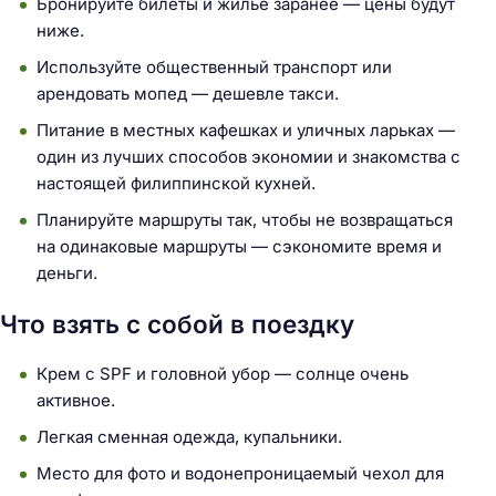
Бронируйте билеты и жилье заранее — цены будут
Н
ниже.
а
Используйте общественный транспорт или
й
арендовать мопед — дешевле такси.
т
и
Питание в местных кафешках и уличных ларьках —
:
один из лучших способов экономии и знакомства с
настоящей филиппинской кухней.
Планируйте маршруты так, чтобы не возвращаться
на одинаковые маршруты — сэкономите время и
деньги.
Что взять с собой в поездку
Крем с SPF и головной убор — солнце очень
активное.
Легкая сменная одежда, купальники.
Место для фото и водонепроницаемый чехол для