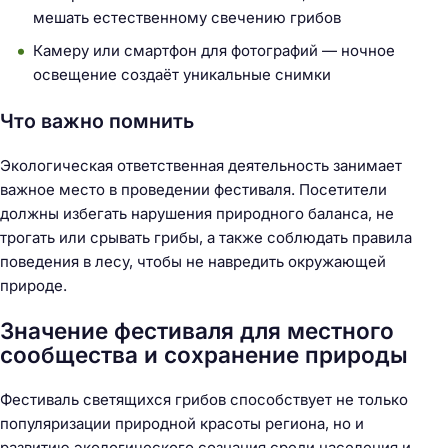
мешать естественному свечению грибов
Камеру или смартфон для фотографий — ночное
Н
освещение создаёт уникальные снимки
а
Что важно помнить
й
т
Экологическая ответственная деятельность занимает
и
важное место в проведении фестиваля. Посетители
:
должны избегать нарушения природного баланса, не
трогать или срывать грибы, а также соблюдать правила
поведения в лесу, чтобы не навредить окружающей
природе.
Значение фестиваля для местного
сообщества и сохранение природы
Фестиваль светящихся грибов способствует не только
популяризации природной красоты региона, но и
развитию экологического сознания среди населения и