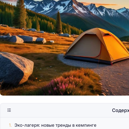
Кипр: сочетание со
пляжей и истории
Содер
Эко-лагеря: новые тренды в кемпинге