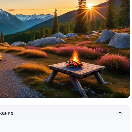
лнца,
Кипр: сочетание солнца,
пляжей и истории
жание