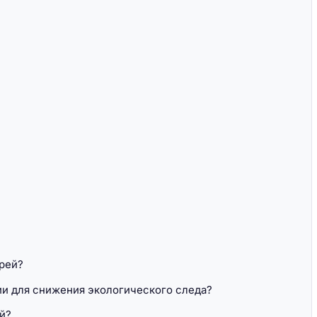
рей?
ии для снижения экологического следа?
й?