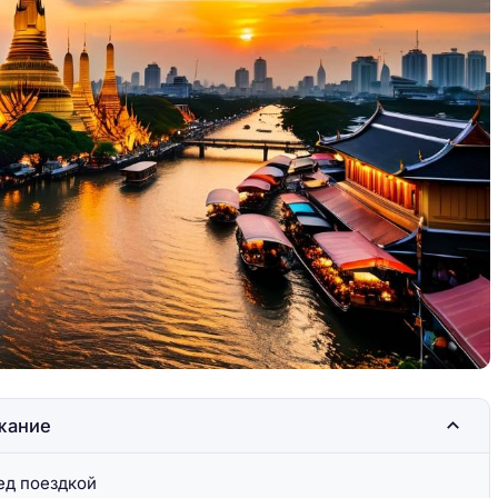
вь под
Барселона — любовь под
и
солнцем Каталонии
жание
ед поездкой