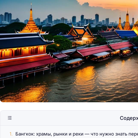
Барселона — любо
солнцем Каталони
Содер
Бангкок: храмы, рынки и реки — что нужно знать пер