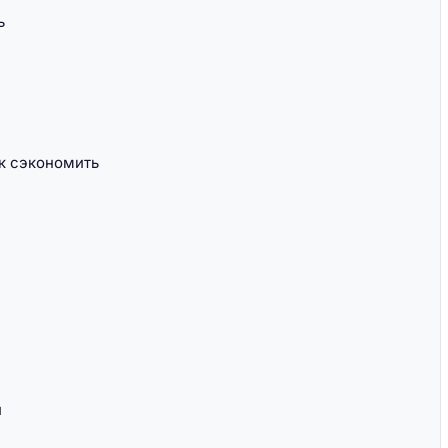
ь
ак сэкономить
й